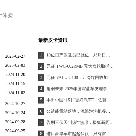
新体验
最新皮卡资讯
10位日产派驻员已就位，郑州日产国际化进程换挡提速
2025-02-27
2025-02-03
元征 TWC-602RMB 无大盘轮胎拆装机：重塑汽修作业的专业标杆
2024-11-20
元征 VALUE-100：让冷媒回收加注，高效又省心
2024-11-15
趣创未来 2025年度深蓝车友理事大会 开启用户运营新篇章
2024-11-02
丰田中国冲刺 “更好汽车”，佐藤恒治锚定 “速度” 与 “信任”
2024-10-27
公益能量站落地，流浪泡泡把餐饮温度延伸到城市角落
2024-10-24
2024-09-28
告别三伏天“电驴”焦虑：极狐新阿尔法T5，你的夏日清凉保镖
2024-09-25
进口豪华车市起起伏伏，只有雷克萨斯扛住波动？