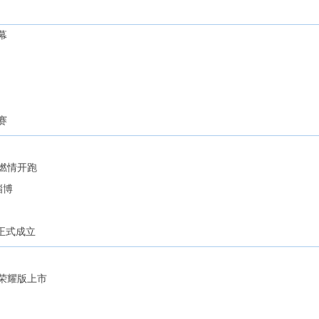
幕
赛
松燃情开跑
淄博
正式成立
i荣耀版上市