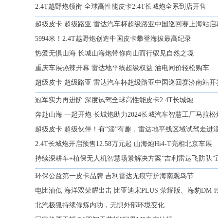
2.4T越野炮领衔 全球高性能皮卡2.4T长城炮全系到店开售
超级皮卡 超级路亚 雷达汽车杯超级路亚中国巡回赛上海站启
5994米！2.4T越野炮创造中国皮卡攀登海拔最高纪录
热爱无惧山海 长城山海炮带你向山而行驭见自然之境
重庆车展热辣开幕 雷达地平线超级权益 油电同价轻松购车
超级皮卡 超级路亚 雷达汽车杯超级路亚中国巡回赛济南站开
冠军实力再进阶 深度试驾全球高性能皮卡2.4T长城炮
奔赴山海 一起开炮 长城炮助力2024长城汽车智慧工厂马拉
超级皮卡 超级伙伴！有“淄”有趣，雷达地平线区域试驾走进
2.4T长城炮开启预售12.58万元起 山海炮Hi4-T亮相北京车展
持续深耕车+植保无人机智慧场景解决方案”吉利雷达飞防队”
环保公益第一皮卡品牌 吉利雷达无痕守护海南观鸟节
电比油低 海洋双荣耀出击 比亚迪宋PLUS 荣耀版、海豹DM-
北汽极狐持续修炼内功，无惧外部环境变化