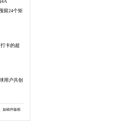
4A
预留24个矩
卡打卡的超
球用户共创
。如稿件版权