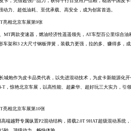
皮卡，凭借超强产品力，获得千行百业用户信赖，稳居中国皮卡
最强动力、超低油耗、至优承载、高安全，成为创富首选。
配AT、MT两款变速器，燃油经济性遥遥领先，AT车型百公里综合油
梯形车架和3 2大尺寸钢板弹簧，装载力更强，拉的多、赚得多，
长城炮作为皮卡品类代表，以先进混动技术，为皮卡新能源化开
i4-T，惊艳北京车展，以高性能、超豪华、超好玩三大实力，引
采用高端越野专属纵置P2混动结构，搭载2.0T 9HAT超级混动系统
7.15秒，顶级动力，畅快体验。