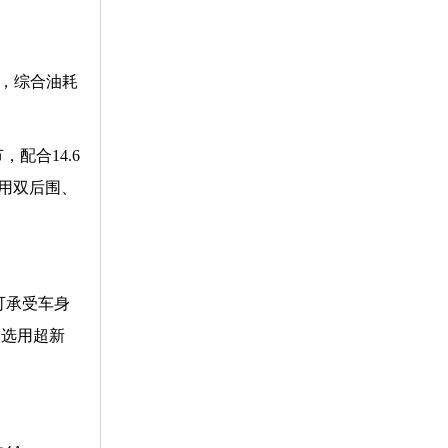
km，综合油耗
配合14.6
运用双后围、
！
可承受车身
；选用超新