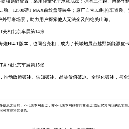
T装备硬核越野配置，采用轻量化非承载底盘；拥有三把锁、博格华纳
胎、12500磅T-MAX前绞盘等装备；原厂自带3.3吨拖车资质、
展户外野奢场景，助力用户探索他人无法企及的绝美山海。
海炮Hi4-T版本，也同台亮相，成为了长城炮展台越野新能源皮
，推动政策破冰、认知破冰、品类价值破冰、全球化破冰，与全
多信息之目的，不代表本网观点，亦不代表本网站赞同其观点 或证实其内容的真实性
况可立即将其撤除。