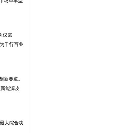
市场单车型
耗仅需
成为千行百业
创新赛道。
领新能源皮
，最大综合功