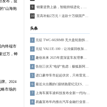
同台发布，提
销量逆势上扬，智能持续进化，魏牌全新蓝山尽显韧性
的“山海炮
至高补贴2万元！这款十万级国产小钢炮没有年轻人可以拒绝
头条
元征 TWC-602RMB 无大盘轮胎拆装机：重塑汽修作业的专业标杆
国内终端市
元征 VALUE-100：让冷媒回收加注，高效又省心
量过万，蝉
趣创未来 2025年度深蓝车友理事大会 开启用户运营新篇章
告别三伏天“电驴”焦虑：极狐新阿尔法T5，你的夏日清凉保镖
进口豪华车市起起伏伏，只有雷克萨斯扛住波动？
。2024
最近火出圈的C级轿跑星纪元ES、智己L6，年轻人想优雅出行，认准它们！
战略市场的
上海车展车凌科技发布全新一代Hyper系列解决方案
易鑫宣布年内推出汽车金融行业首个Agentic大模型