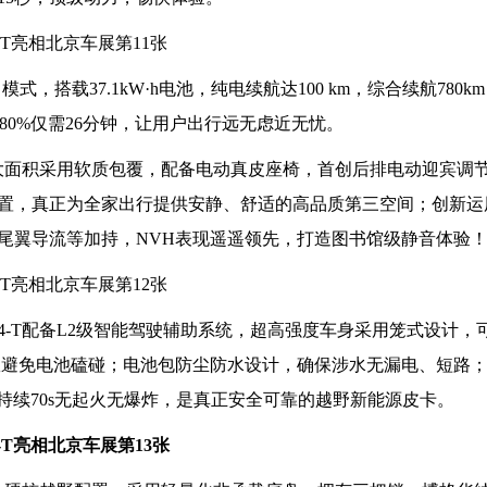
式，搭载37.1kW·h电池，纯电续航达100 km，综合续航780
%充到80%仅需26分钟，让用户出行远无虑近无忧。
舱大面积采用软质包覆，配备电动真皮座椅，首创后排电动迎宾调节，
豪华配置，真正为全家出行提供安静、舒适的高品质第三空间；创新
尾翼导流等加持，NVH表现遥遥领先，打造图书馆级静音体验
4-T配备L2级智能驾驶辅助系统，超高强度车身采用笼式设计，
有效避免电池磕碰；电池包防尘防水设计，确保涉水无漏电、短路
烧持续70s无起火无爆炸，是真正安全可靠的越野新能源皮卡。