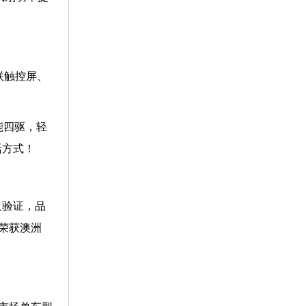
联触控屏、
能四驱，轻
活方式！
久验证，品
荣获澳洲