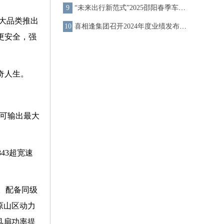
“未来出行新范式”2025邵阳春季车展于4月17日举行
大品类推出
喜相逢集团召开2024年度业绩发布会,多维度增长彰显强劲势头
更安全，强
奇人生。
转即可输出最大
43超宽速
。配备同级
原山区动力
，风扇功率提