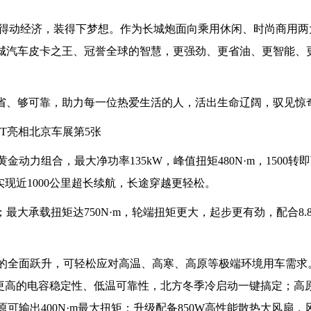
得动经济，装得下梦想。作为长城炮面向乘用休闲、时尚商用两
聚了长城汽车皮卡之王、冠誉全球的智慧，更强劲、更省油、更智能、
、够省、够可靠，助力每一位热爱生活的人，活出生命辽阔，驭见惊
AT黄金动力组合，最大净功率135kW，峰值扭矩480N·m，1500
实现近1000公里超长续航，长途穿越更轻松。
最大承载扭矩达750N·m，轮端扭矩更大，起步更有劲，配合8.8
性能的全面跃升，可轻松应对高温、高寒、高原等极端环境用车需求
备更高的电容稳定性、低温可靠性，北方冬季冷启动一键搞定；高
高原可输出400N·m最大扭矩；升级配备850W高性能散热大风扇