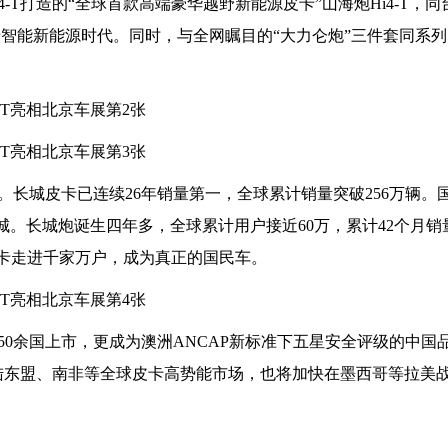
-T打造的“全球首款高端豪华越野新能源皮卡”山海炮Hi4-T，
景智能新能源时代。同时，与全网瞩目的“大力仑炮”三件套同系列
长城皮卡已连续26年销量第一，全球累计销量突破256万辆。
城。长城炮诞生四年多，全球累计用户接近60万，累计42个月销
皮卡走进千家万户，成为真正的国民车。
0余国上市，更成为澳洲ANCAP新标准下五星安全评级的中国品牌
登陆东盟、南非等全球皮卡高势能市场，也将加快在墨西哥等拉美