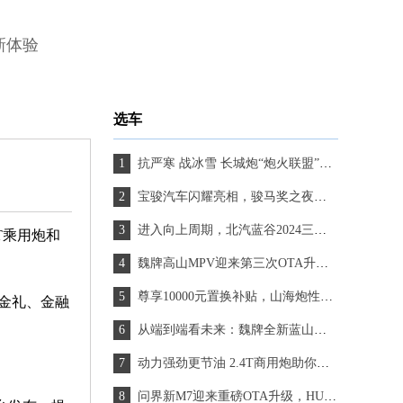
新体验
选车
抗严寒 战冰雪 长城炮“炮火联盟”千里驰援助力新疆牧民转场
宝骏汽车闪耀亮相，骏马奖之夜谱写文学新篇章
进入向上周期，北汽蓝谷2024三季度营收、销量齐增长
T乘用炮和
魏牌高山MPV迎来第三次OTA升级，更智能舒适便捷
尊享10000元置换补贴，山海炮性能版带你解锁户外自然之美
、现金礼、金融
从端到端看未来：魏牌全新蓝山的智驾未来可期
动力强劲更节油 2.4T商用炮助你创富路之路更通畅
问界新M7迎来重磅OTA升级，HUAWEI ADS 3.0开启智能驾驶新时代