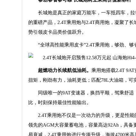
长城炮是真正的家庭万能车，一车抵四车，拉
的重磅产品，2.4T乘用炮与2.4T商用炮，凝
势引领皮卡品类价值跃升。
“全球高性能乘用皮卡”2.4T乘用炮，够劲
超燃动力长续航低油耗。
乘用炮搭载2.4T 9
扭矩，刚劲有力，油耗更低；匹配78L大油箱，可
同级唯一的9AT变速器，换挡平顺，驾乘舒适；
比，时刻保持最佳性能输出。
2.4T乘用炮不仅是一次动力的升级，更是
领先的AGM大容量蓄电池，容量高达92Ah，具
易衰减，2.4T乘用炮进行专项升级，海拔4700米