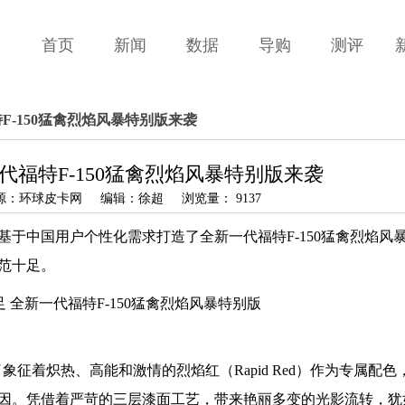
首页
新闻
数据
导购
测评
F-150猛禽烈焰风暴特别版来袭
代福特F-150猛禽烈焰风暴特别版来袭
 来源：环球皮卡网 编辑：徐超 浏览量： 9137
于中国用户个性化需求打造了全新一代福特F-150猛禽烈焰风
范十足。
象征着炽热、高能和激情的烈焰红（Rapid Red）作为专属配
因。凭借着严苛的三层漆面工艺，带来艳丽多变的光影流转，犹