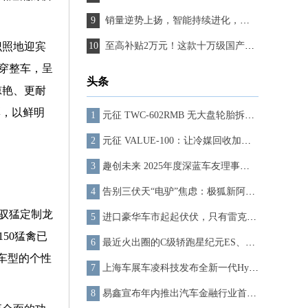
销量逆势上扬，智能持续进化，魏牌全新蓝山尽显韧性
识照地迎宾
至高补贴2万元！这款十万级国产小钢炮没有年轻人可以拒绝
穿整车，呈
头条
惊艳、更耐
彰，以鲜明
元征 TWC-602RMB 无大盘轮胎拆装机：重塑汽修作业的专业标杆
元征 VALUE-100：让冷媒回收加注，高效又省心
趣创未来 2025年度深蓝车友理事大会 开启用户运营新篇章
告别三伏天“电驴”焦虑：极狐新阿尔法T5，你的夏日清凉保镖
驭猛定制龙
进口豪华车市起起伏伏，只有雷克萨斯扛住波动？
50猛禽已
最近火出圈的C级轿跑星纪元ES、智己L6，年轻人想优雅出行，认准它们！
车型的个性
上海车展车凌科技发布全新一代Hyper系列解决方案
易鑫宣布年内推出汽车金融行业首个Agentic大模型