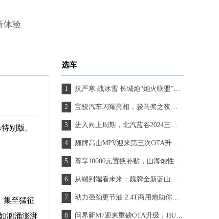
新体验
选车
抗严寒 战冰雪 长城炮“炮火联盟”千里驰援助力新疆牧民转场
宝骏汽车闪耀亮相，骏马奖之夜谱写文学新篇章
进入向上周期，北汽蓝谷2024三季度营收、销量齐增长
暴特别版。
魏牌高山MPV迎来第三次OTA升级，更智能舒适便捷
尊享10000元置换补贴，山海炮性能版带你解锁户外自然之美
从端到端看未来：魏牌全新蓝山的智驾未来可期
动力强劲更节油 2.4T商用炮助你创富路之路更通畅
色，集至猛征
如汹涌澎湃
问界新M7迎来重磅OTA升级，HUAWEI ADS 3.0开启智能驾驶新时代