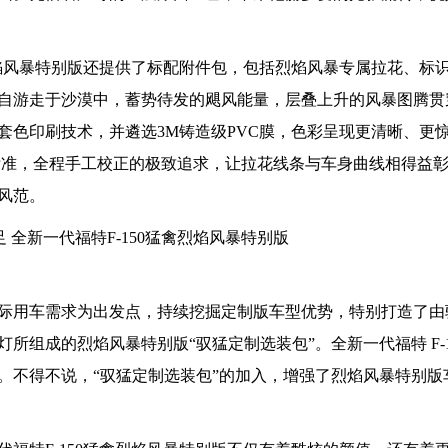
烈焰风暴特别版还提供了标配附件包，包括烈焰风暴专属拉花、标
自游走于沙漠中，蓄势待发的飓风能量，层叠上升的风暴图腾贯
套色印刷技术，并遴选3M铸造级PVC膜，色彩呈现更清晰、更
 为标准，全程手工校正的极致追求，让拉花线条与车身曲线相得益
风范。
际用车需求为出发点，持续挖掘定制版车型优势，特别打造了由
组成的烈焰风暴特别版“驭猛定制选装包”。全新一代福特 F-1
。不得不说，“驭猛定制选装包”的加入，增强了烈焰风暴特别版