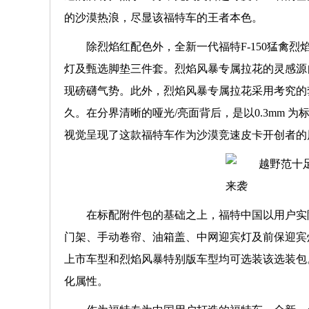
的沙漠热浪，尽显该福特车的王者本色。
除烈焰红配色外，全新一代福特F-150猛禽
灯及甄选脚垫三件套。烈焰风暴专属拉花的灵感源
现磅礴气势。此外，烈焰风暴专属拉花采用考究的
久。在分界清晰的哑光/亮面背后，是以0.3mm
视觉呈现了这款福特车作为沙漠竞速皮卡开创者的
在标配附件包的基础之上，福特中国以用户实
门架、手动卷帘、油箱盖、中网迎宾灯及前保迎宾灯所
上市车型和烈焰风暴特别版车型均可选装该选装包
化属性。